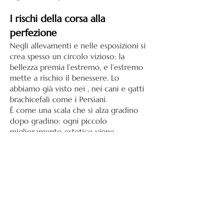
​I rischi della corsa alla
perfezione
Negli allevamenti e nelle esposizioni si
crea spesso un circolo vizioso: la
bellezza premia l’estremo, e l’estremo
mette a rischio il benessere. Lo
abbiamo già visto nei , nei cani e gatti
brachicefali come i Persiani.
È come una scala che si alza gradino
dopo gradino: ogni piccolo
miglioramento estetico viene
applaudito, ogni tratto accentuato
diventa desiderabile e chi si ferma
rischia di restare indietro.
Allevatori e giudici, pur amando
sinceramente i gatti, iniziano a
valutarli secondo i criteri umani di
perfezione, non secondo i loro bisogni
reali. Il gatto diventa un “progetto