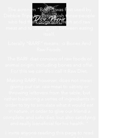
The acronym “BARF” was first used by
Debbie Tripp to distinguish those people
who fed their dogs with fresh and raw
meat and to distinguish between eating
itself.
Literally “BARF” means: o Bones And
Raw Foods.
The BARF diet consists of raw foods of
animal origin, including bones and offal.
For this we can also call it Raw Diet.
Making BARF, however, does not mean
giving our cat raw meat to satiety or
throwing leftovers from the table, but
rather balancing a series of ingredients in
order to try to simulate what it would eat
in nature, in order to give our friend a
complete and safe diet, but also satisfying
and really beneficial for his health. "
I invite anyone reading this page to read