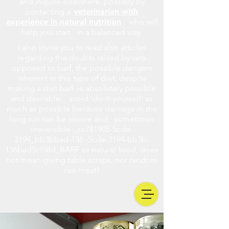
and inquire elsewhere, possibly by
contacting a
veterinarian with
experience in natural nutrition
who will
help you start in a balanced way.
I also invite you to read also articles
regarding the doubts raised by vets
opposed to barf, the possible dangers
inherent in this type of diet, despite
making a diet barf is absolutely possible
and desirable, avoid 'do-it-yourself' as
much as possible because damage in the
long run can be severe and sometimes
irreversible-_cc781905-5cde-
3194_bb3bbad-136 -5cde-3194-bb3b-
136bad5cf58d_BARF or natural food, does
not mean giving table scraps, nor random
raw meat!